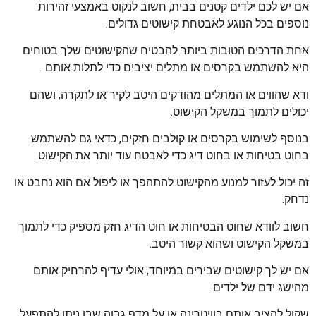
אם יש לכם ילדים קטנים בבית, חשוב לנקוט באמצעי זהירות
נוספים בכל הנוגע לאבטחת קישוטים גדולים.
אחת הדרכים הטובות ביותר להבטיח שהקישוטים שלך בטוחים
היא להשתמש בקרסים או מתלים יציבים כדי לתלות אותם.
ודא שהווים או המתלים מהודקים היטב לקיר או לתקרה, ושהם
יכולים לתמוך במשקל הקישוט.
בנוסף לשימוש בקרסים או קולבים חזקים, כדאי גם להשתמש
בחוט בטיחות או בחוט דיג כדי לאבטח עוד יותר את הקישוט.
זה יכול לעזור למנוע מהקישוט להתהפך או ליפול אם הוא נחבט או
נדחק.
חשוב לוודא שחוט הבטיחות או חוט הדיג חזק מספיק כדי לתמוך
במשקל הקישוט ושהוא קשור היטב.
אם יש לך קישוטים שבירים במיוחד, אולי עדיף להרחיק אותם
מהישג ידם של ילדים.
שקול להציב אותם בוויטרינה או על מדף גבוה שבו ניתן להתפעל