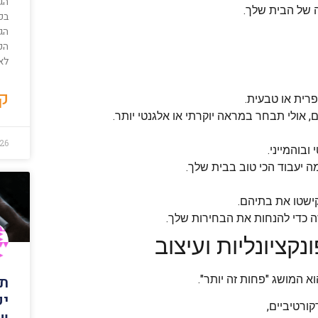
הג
 של הבית שלך.
בפר
הג
הכ
לא
קר
רית או טבעית.
 אולי תבחר במראה יוקרתי או אלגנטי יותר.
26
ובוהמייני.
ה יעבוד הכי טוב בבית שלך.
קישטו את בתיהם.
 כדי להנחות את הבחירות שלך.
נקציונליות ועיצוב
תר
 המושג "פחות זה יותר".
יק
ורטיביים,