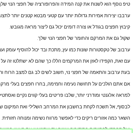
טיפ נוסף הוא לשנות את קנה המידה והפרופורציה של חפצי הנוי שלך
ערבבו יצירות אמירות גדולות יותר עם קטעי מבטא קטנים יותר לתצוג
קיבוץ חפצים בגודל או צורה דומים יכול גם ליצור מראה מגובש.
שקול גם את המרקם והחומר של חפצי הנוי שלך.
ערבוב של טקסטורות שונות כמו עץ, מתכת ובד יכול להוסיף עומק ועני
עם זאת, הקפידו לאזן את המרקמים הללו כך שהם לא ישתלטו זה על ז
בעת ערבוב והתאמה של חפצי נוי, חשוב לשים לב גם למצב הרוח והא
אם אתם הולכים על תחושה נעימה וחמימה, בחרו חפצים בעלי מרקם 
למראה אלגנטי ומודרני יותר, שלבו פריטים בעלי קווים נקיים ואסתטי
לבסוף, אל תשכח לקחת בחשבון את המרחב השלילי ואת המיקום של 
השאר כמה אזורים ריקים כדי לאפשר מרווח נשימה ומנוחה חזותית.
ואל תפחדו להתנסות בסידורים שונים עד שתמצאו את האיזון המושלם 