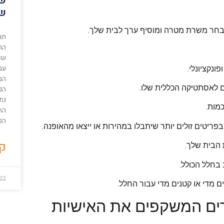
של
שת
 שתבחר משרת מטרה ומוסיף ערך לבית שלך.
תר
הה
שת
עבו
ונקציונלי.
המ
ם לאסתטיקה הכללית שלו.
הם
נחו
מות.
הה
הנ
ריטים זולים יותר שיתבלו במהירות או ייצאו מהאופנה.
קר
ת הבית שלך.
בחלל הכולל.
022
ם מדי או קטנים מדי עבור החלל.
רים המשקפים את האישיות