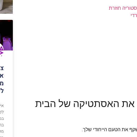
סטוריה חוזרת
די
צי
אי
מו
לא
ע את האסתטיקה של הבית
אי
לפו
במס
בר
קף את הטעם הייחודי שלך.
מפ