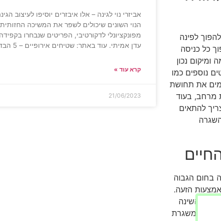
אביזרי נוי לגינה – אלו איבזרים יוסיפו לעיצוב הג
הנוי השונים שיכולים לשפר את המשיכה החזותית 
מפונקציונלי לדקורטיבי, הפריטים שנבחרו בקפידה 
להפוך לפינה
עדן אמיתי. עוד באתר: שטיחים אירופיים – 5 הבדלים בין שטיחים
וך כל כניסה
 ומיקום נכון
קרא עוד »
ים נוספים כמו
ימים את תחושת
 מרחב, בעוד
21/06/2023
צריך להתאים
השגרה
החיים
ה בחום הגבוה
אמצעות הזעה.
יכות השינה
ך לחלק משגרת