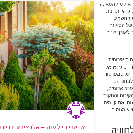
 את סוג הסאונה
ג יש יתרונות
א החשמל,
 של הסאונה.
ת לאורך שנים.
ית איכותית
. סוגי עץ אלו
ר על טמפרטורה
לבחור גם
פרא אדומים,
הקירות והתקרה
ות, אם קיימים,
וע מנוסים
אביזרי נוי לגינה – אלו איבזרים יו
חוויה