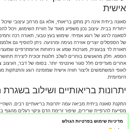
אישית
סאונה ביתית אינה רק מתקן בריאותי, אלא גם מרחב עיצובי שיכול 
ייחודית בבית. עיצוב נכון משפיע מאוד על חוויית השימוש, ויכול להפ
לסאונה לרגע של רוגע אמיתי. שימוש בעץ טבעי, תאורה רכה וחמימה
של הספסלים יוצרים אווירה נעימה ומרגיעה. ניתן להוסיף גם אלמנט
תאורת לד צבעונית, מערכות שמע או ניחוחות ארומתרפיים שמעצ
הספא. חלק מהאנשים בוחרים לשלב חלונות זכוכית ליצירת תחושת
אחרים מעדיפים חלל סגור ואינטימי יותר. בסופו של דבר, העיצוב 
לאופי המשתמשים וליצור חוויה אישית שמזמינה רוגע והתנתקות מ
היומיומית.
יתרונות בריאותיים ושילוב בשגרת 
התקנת סאונה ביתית מביאה עמה יתרונות בריאותיים רבים. השהיי
מסייעת להרפיית שרירים, שיפור זרימת הדם וניקוי רעלים מהגוף ב
בנוסף, שימוש קבוע בסאונה עשוי לתרום להפחתת מתחים, שיפור א
מדיניות שימוש בפרטיות הגולש
והגברת תחושת האנרגיה הכללית. מעבר לכך, הסאונה יכולה להפו