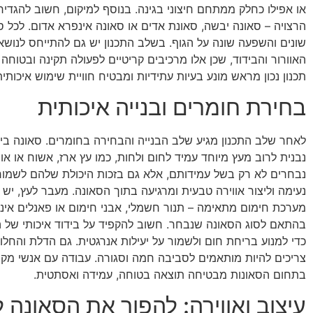
או אפילו כחלק ממתחם חיצוני בגינה. בנוסף למיקום, חשוב להגדיר
הרצויה – סאונה יבשה, סאונת אדים או סאונה אינפרא אדום. לכל סו
שונים והשפעה שונה על הגוף. בשלב התכנון יש גם להתייחס לנוש
האוורור והבידוד, שכן אלו מרכיבים קריטיים לפעולה תקינה ובטוחה
תכנון נכון מראש מונע בעיות עתידיות ומבטיח חוויית שימוש איכותי
בחירת חומרים ובנייה איכותית
לאחר שלב התכנון מגיע שלב הבנייה והבחירה בחומרים. סאונה בית
נבנית לרוב מעץ מיוחד עמיד לחום ולחות, כמו עץ ארז, אשוח או אורן
נבחרים לא רק בשל עמידותם, אלא גם בזכות היכולת שלהם לשמו
נעימה וליצור אווירה טבעית ומרגיעה בתוך הסאונה. מעבר לעץ, יש 
מערכת חימום מתאימה – תנור חשמלי, אבני חימום או פאנלים אינ
בהתאם לסוג הסאונה שנבחר. חשוב להקפיד על בידוד איכותי של 
כדי למנוע בריחת חום ולשמור על יעילות אנרגטית. גם הדלת והחלונ
צריכים להיות מותאמים לסביבה חמה וסגורה. עבודה עם אנשי מקצ
בתחום הסאונות מבטיחה תוצאה בטוחה, עמידה ואסתטית.
עיצוב ואווירה: להפוך את הסאונה ל